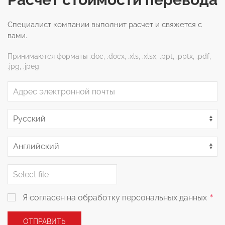
Специалист компании выполнит расчет и свяжется с
вами.
Принимаются форматы .doc, .docx, .xls, .xlsx, .ppt, .pptx, .pdf,
.jpg, .jpeg